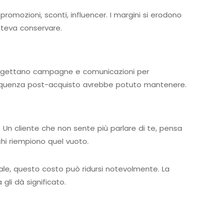
promozioni, sconti, influencer. I margini si erodono
poteva conservare.
 progettano campagne e comunicazioni per
sequenza post-acquisto avrebbe potuto mantenere.
a. Un cliente che non sente più parlare di te, pensa
chi riempiono quel vuoto.
iale, questo costo può ridursi notevolmente. La
gli dà significato.