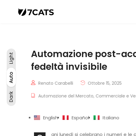
Automazione post-acqui
Light
fedeltà invisibile
Light
Auto
Auto
Dark
Renato Carabelli
Ottobre 15, 2025
Dark
Automazione del Mercato
,
Commerciale e Ve
English
Español
Italiano
gni lunedì si celebrano i numeri e l