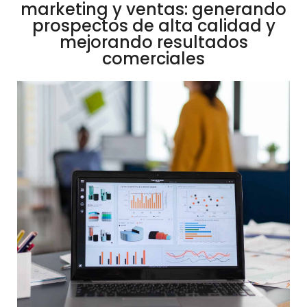
marketing y ventas: generando
prospectos de alta calidad y
mejorando resultados
comerciales
Una
buena
segmentación
y
análisis
de
datos
en
marketing
y
publicidad
no