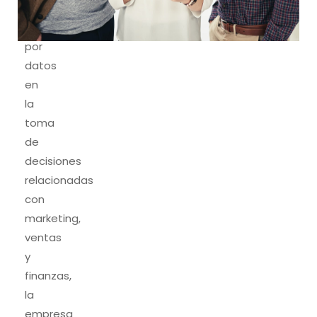
e
informado
por
datos
en
la
toma
de
decisiones
relacionadas
con
marketing,
ventas
y
finanzas,
la
empresa