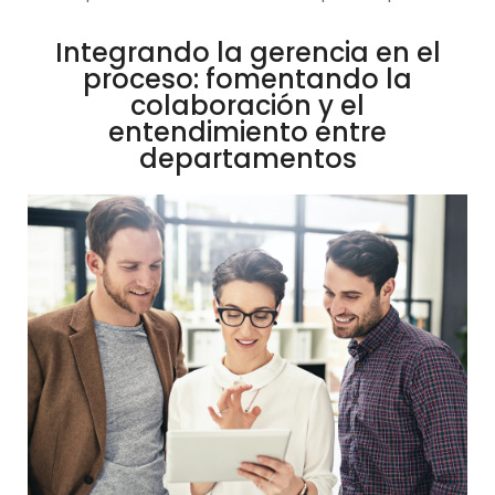
Integrando la gerencia en el
proceso: fomentando la
colaboración y el
entendimiento entre
departamentos
Cuando
la
gerencia
se
beneficia
de
un
enfoque
más
colaborativo