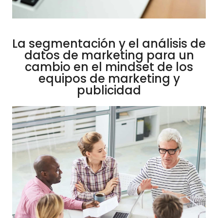
La segmentación y el análisis de
datos de marketing para un
cambio en el mindset de los
equipos de marketing y
publicidad
La
segmentación
es
el
proceso
de
separar
a
los